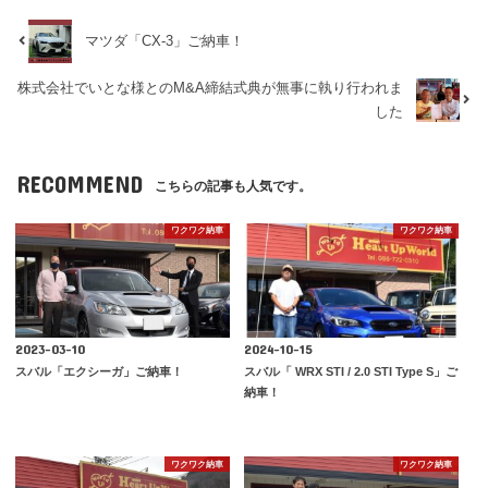
マツダ「CX-3」ご納車！
株式会社でいとな様とのM&A締結式典が無事に執り行われま
した
RECOMMEND
こちらの記事も人気です。
ワクワク納車
ワクワク納車
2023-03-10
2024-10-15
スバル「エクシーガ」ご納車！
スバル「 WRX STI / 2.0 STI Type S」ご
納車！
ワクワク納車
ワクワク納車