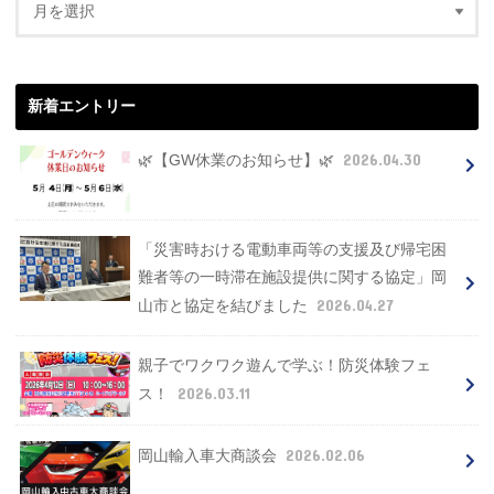
新着エントリー
2026.04.30
🌿【GW休業のお知らせ】🌿
「災害時おける電動車両等の支援及び帰宅困
難者等の一時滞在施設提供に関する協定」岡
2026.04.27
山市と協定を結びました
親子でワクワク遊んで学ぶ！防災体験フェ
2026.03.11
ス！
2026.02.06
岡山輸入車大商談会