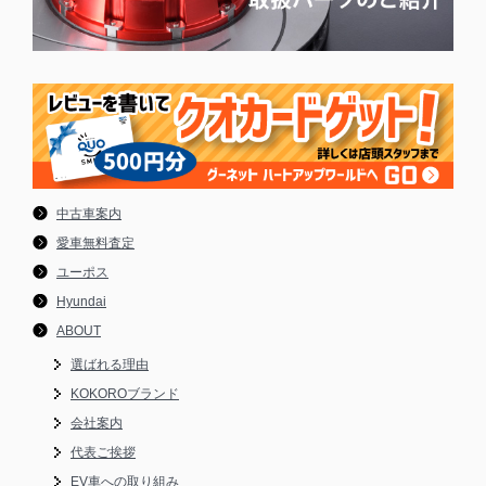
中古車案内
愛車無料査定
ユーポス
Hyundai
ABOUT
選ばれる理由
KOKOROブランド
会社案内
代表ご挨拶
EV車への取り組み