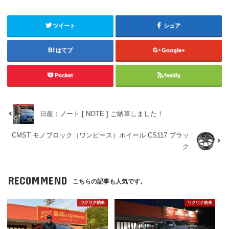
ツイート
シェア
はてブ
Google+
Pocket
feedly
日産：ノート [ NOTE ] ご納車しました！
CMST モノブロック（ワンピース）ホイール CS117 ブラッ
ク
RECOMMEND
こちらの記事も人気です。
ワクワク納車
ワクワク納車