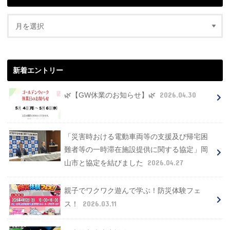
新着エントリー
2026.04.30
🌿【GW休業のお知らせ】🌿
「災害時おける電動車両等の支援及び帰宅困
難者等の一時滞在施設提供に関する協定」岡
2026.04.27
山市と協定を結びました
親子でワクワク遊んで学ぶ！防災体験フェ
2026.03.11
ス！