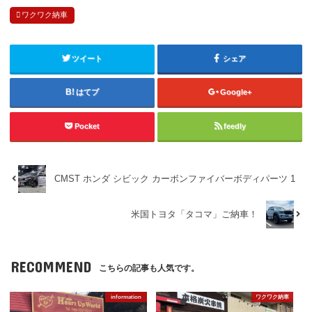
ワクワク納車
ツイート
シェア
はてブ
Google+
Pocket
feedly
CMST ホンダ シビック カーボンファイバーボディパーツ 1
米国トヨタ「タコマ」ご納車！
RECOMMEND
こちらの記事も人気です。
information
ワクワク納車