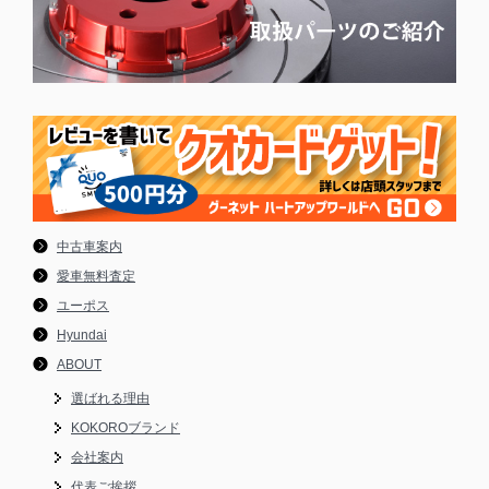
中古車案内
愛車無料査定
ユーポス
Hyundai
ABOUT
選ばれる理由
KOKOROブランド
会社案内
代表ご挨拶