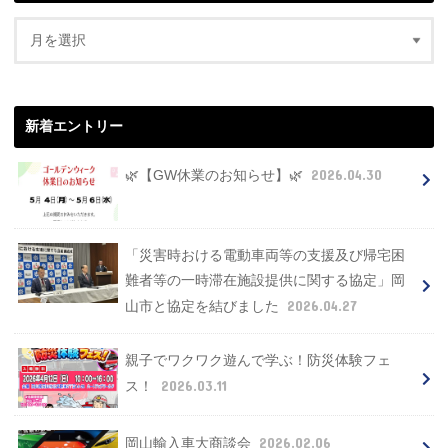
新着エントリー
2026.04.30
🌿【GW休業のお知らせ】🌿
「災害時おける電動車両等の支援及び帰宅困
難者等の一時滞在施設提供に関する協定」岡
2026.04.27
山市と協定を結びました
親子でワクワク遊んで学ぶ！防災体験フェ
2026.03.11
ス！
2026.02.06
岡山輸入車大商談会