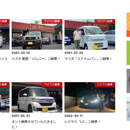
ク納車
ワクワク納車
ワクワク納車
2021-03-12
2021-07-26
ハイエ
スズキ 新型「ジムニー」ご納車！
マツダ「スクラムバン」ご納車！
ク納車
ワクワク納車
ワクワク納車
2017-05-21
2022-04-11
タント納車させていただきまし
レクサス「LC」ご納車！
た！