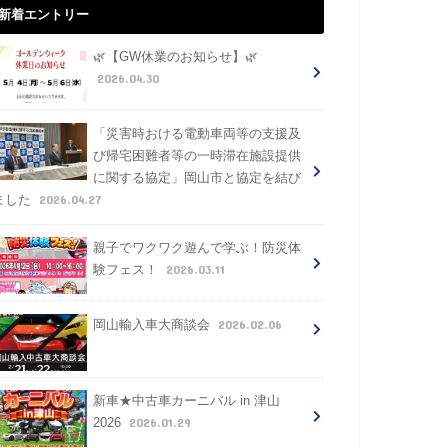
新着エントリー
🌿【GW休業のお知らせ】🌿
2026.04.30
「災害時おける電動車両等の支援及
び帰宅困難者等の一時滞在施設提供
に関する協定」岡山市と協定を結び
2026.04.27
ました
親子でワクワク遊んで学ぶ！防災体
2026.03.11
験フェス！
2026.02.06
岡山輸入車大商談会
新車★中古車カーニバル in 津山
2026.01.29
2026