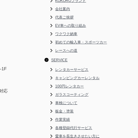
KOKOROブランド
会社案内
代表ご挨拶
EV車への取り組み
ワクワク納車
初めての輸入車・スポーツカー
レースへの道
SERVICE
-1F
レンタカーサービス
キャンピングカーレンタル
100円レンタカー
対応
ガラスコーティング
車検について
板金・塗装
作業実績
各種登録代行サービス
愛車を長生きさせたい方に