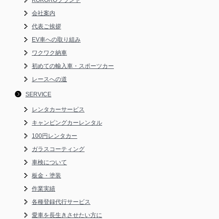
会社案内
代表ご挨拶
EV車への取り組み
ワクワク納車
初めての輸入車・スポーツカー
レースへの道
SERVICE
レンタカーサービス
キャンピングカーレンタル
100円レンタカー
ガラスコーティング
車検について
板金・塗装
作業実績
各種登録代行サービス
愛車を長生きさせたい方に