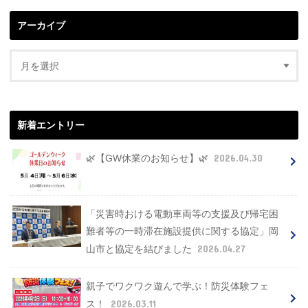
アーカイブ
新着エントリー
2026.04.30
🌿【GW休業のお知らせ】🌿
「災害時おける電動車両等の支援及び帰宅困
難者等の一時滞在施設提供に関する協定」岡
2026.04.27
山市と協定を結びました
親子でワクワク遊んで学ぶ！防災体験フェ
2026.03.11
ス！