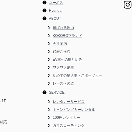
ユーポス
Hyundai
ABOUT
選ばれる理由
KOKOROブランド
会社案内
代表ご挨拶
EV車への取り組み
ワクワク納車
初めての輸入車・スポーツカー
レースへの道
SERVICE
-1F
レンタカーサービス
キャンピングカーレンタル
100円レンタカー
対応
ガラスコーティング