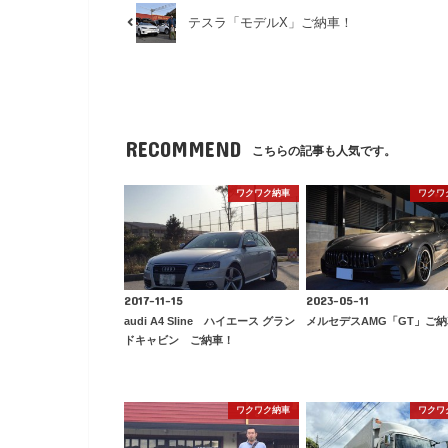
テスラ「モデルX」ご納車！
RECOMMEND
こちらの記事も人気です。
ワクワク納車
ワクワ
2017-11-15
2023-05-11
audi A4 Sline ハイエース グラン
メルセデスAMG「GT」ご
ドキャビン ご納車！
ワクワク納車
ワクワ