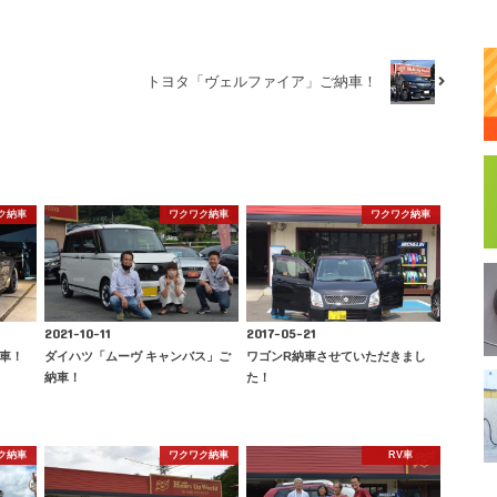
トヨタ「ヴェルファイア」ご納車！
ク納車
ワクワク納車
ワクワク納車
2021-10-11
2017-05-21
納車！
ダイハツ「ムーヴ キャンバス」ご
ワゴンR納車させていただきまし
納車！
た！
ク納車
ワクワク納車
RV車