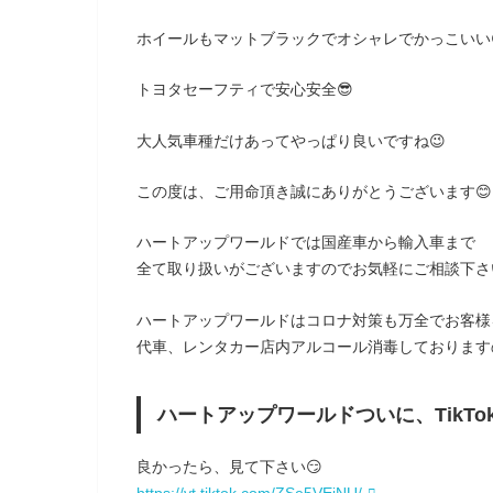
ホイールもマットブラックでオシャレでかっこいい
トヨタセーフティで安心安全😎
大人気車種だけあってやっぱり良いですね😉
この度は、ご用命頂き誠にありがとうございます😊
ハートアップワールドでは国産車から輸入車まで
全て取り扱いがございますのでお気軽にご相談下さい
ハートアップワールドはコロナ対策も万全でお客様
代車、レンタカー店内アルコール消毒しております
ハートアップワールドついに、TikTo
良かったら、見て下さい😏
https://vt.tiktok.com/ZSe5VEjNU/