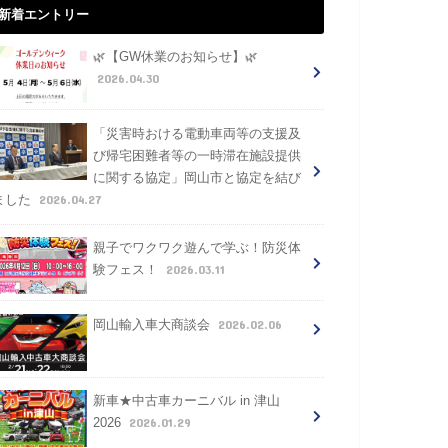
新着エントリー
🌿【GW休業のお知らせ】🌿
2026.04.30
「災害時おける電動車両等の支援及
び帰宅困難者等の一時滞在施設提供
に関する協定」岡山市と協定を結び
2026.04.27
ました
親子でワクワク遊んで学ぶ！防災体
2026.03.11
験フェス！
2026.02.06
岡山輸入車大商談会
新車★中古車カーニバル in 津山
2026.01.29
2026