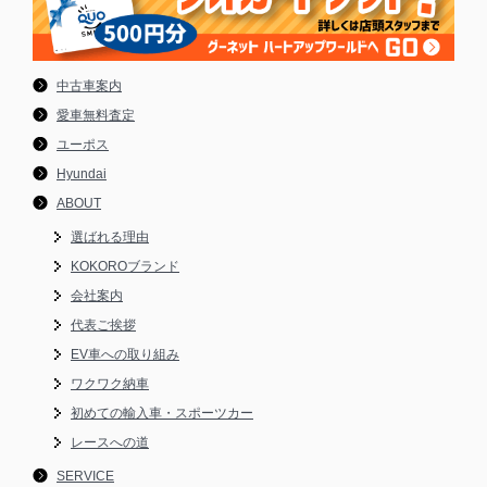
中古車案内
愛車無料査定
ユーポス
Hyundai
ABOUT
選ばれる理由
KOKOROブランド
会社案内
代表ご挨拶
EV車への取り組み
ワクワク納車
初めての輸入車・スポーツカー
レースへの道
SERVICE