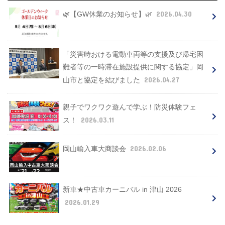
2026.04.30
🌿【GW休業のお知らせ】🌿
「災害時おける電動車両等の支援及び帰宅困
難者等の一時滞在施設提供に関する協定」岡
2026.04.27
山市と協定を結びました
親子でワクワク遊んで学ぶ！防災体験フェ
2026.03.11
ス！
2026.02.06
岡山輸入車大商談会
新車★中古車カーニバル in 津山 2026
2026.01.29