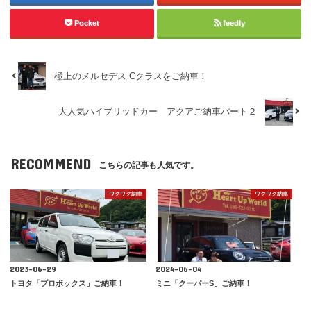
Pocket
feedly
極上のメルセデス Cクラスをご納車！
大人気ハイブリッドカー アクアご納車パート２
RECOMMEND
こちらの記事も人気です。
ワクワク納車
ワクワク納車
2023-06-29
2024-06-04
トヨタ「プロボックス」ご納車！
ミニ「クーパーS」ご納車！