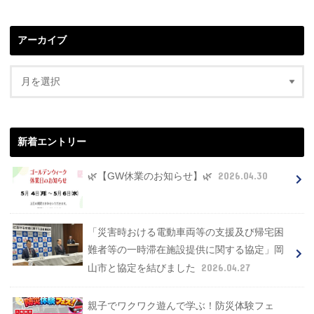
アーカイブ
新着エントリー
2026.04.30
🌿【GW休業のお知らせ】🌿
「災害時おける電動車両等の支援及び帰宅困
難者等の一時滞在施設提供に関する協定」岡
2026.04.27
山市と協定を結びました
親子でワクワク遊んで学ぶ！防災体験フェ