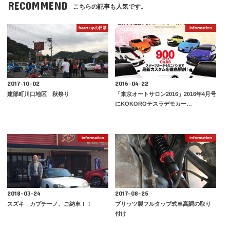
RECOMMEND
こちらの記事も人気です。
heart upの日常
information
2017-10-02
2016-04-22
建部町川口地区 秋祭り
「東京オートサロン2016」2016年4月号
にKOKOROテスラデモカー…
information
information
2018-03-24
2017-08-25
スズキ カプチーノ、ご納車！！
ブリッツ製フルタップ式車高調の取り
付け