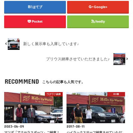
はてブ
Google+
Pocket
feedly
新しく展示車も入庫しています♩
プリウス納車させていただきました♪
RECOMMEND
こちらの記事も人気です。
ワクワク納車
RV車
2023-06-09
2017-08-11
マツダ「アクセラスポーツ」ご納車！
ハイラックスサーフ納車させていただ