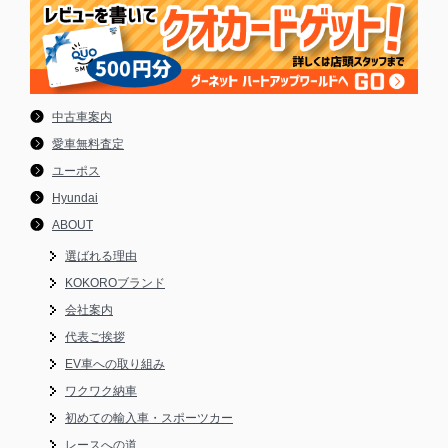
中古車案内
愛車無料査定
ユーポス
Hyundai
ABOUT
選ばれる理由
KOKOROブランド
会社案内
代表ご挨拶
EV車への取り組み
ワクワク納車
初めての輸入車・スポーツカー
レースへの道