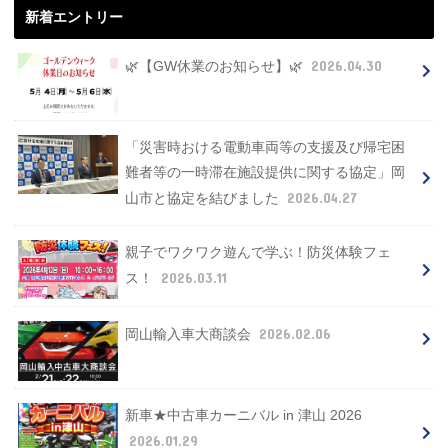
新着エントリー
2026.04.30
🌿【GW休業のお知らせ】🌿
「災害時おける電動車両等の支援及び帰宅困
難者等の一時滞在施設提供に関する協定」岡
2026.04.27
山市と協定を結びました
親子でワクワク遊んで学ぶ！防災体験フェ
2026.03.11
ス！
2026.02.06
岡山輸入車大商談会
新車★中古車カーニバル in 津山 2026
2026.01.29