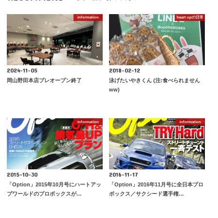
information
heart upの日常
2024-11-05
2018-02-12
岡山野田本店プレオープン終了
泳げたいやきくん (注:食べられません
ww)
information
information
2015-10-30
2016-11-17
「Option」2015年10月号にハートアッ
「Option」2016年11月号に全日本プロ
プワールドのプロボックスが…
ボックス／サクシード選手権…