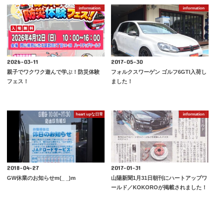
information
information
2026-03-11
2017-05-30
親子でワクワク遊んで学ぶ！防災体験
フォルクスワーゲン ゴルフ6GTI入荷し
フェス！
ました！
heart upな日常
information
2018-04-27
2017-01-31
GW休業のお知らせm(_ _)m
山陽新聞1月31日朝刊にハートアップワ
ールド／KOKOROが掲載されました！