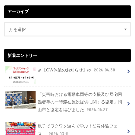
アーカイブ
新着エントリー
2026.04.30
🌿【GW休業のお知らせ】🌿
「災害時おける電動車両等の支援及び帰宅困
難者等の一時滞在施設提供に関する協定」岡
2026.04.27
山市と協定を結びました
親子でワクワク遊んで学ぶ！防災体験フェ
2026.03.11
ス！