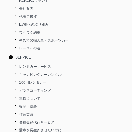
KOKOROブランド
会社案内
代表ご挨拶
EV車への取り組み
ワクワク納車
初めての輸入車・スポーツカー
レースへの道
SERVICE
レンタカーサービス
キャンピングカーレンタル
100円レンタカー
ガラスコーティング
車検について
板金・塗装
作業実績
各種登録代行サービス
愛車を長生きさせたい方に