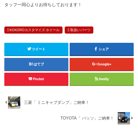
タッフ一同心よりお待ちしております！
KOKOROカスタマイズ ホイール
取扱いパーツ
ツイート
シェア
はてブ
Google+
Pocket
feedly
三菱「 ミニキャブダンプ」ご納車！
TOYOTA「 パッソ」ご納車！