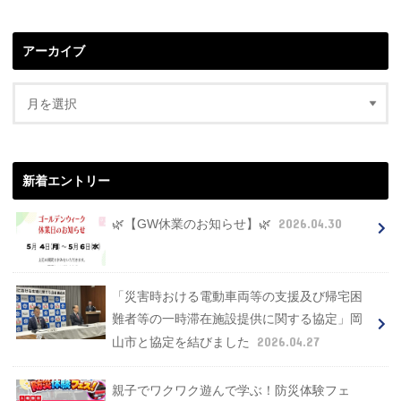
アーカイブ
新着エントリー
2026.04.30
🌿【GW休業のお知らせ】🌿
「災害時おける電動車両等の支援及び帰宅困
難者等の一時滞在施設提供に関する協定」岡
2026.04.27
山市と協定を結びました
親子でワクワク遊んで学ぶ！防災体験フェ