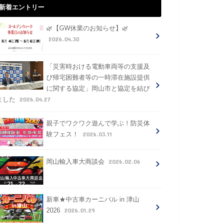
新着エントリー
🌿【GW休業のお知らせ】🌿
2026.04.30
「災害時おける電動車両等の支援及
び帰宅困難者等の一時滞在施設提供
に関する協定」岡山市と協定を結び
2026.04.27
ました
親子でワクワク遊んで学ぶ！防災体
2026.03.11
験フェス！
2026.02.06
岡山輸入車大商談会
新車★中古車カーニバル in 津山
2026.01.29
2026