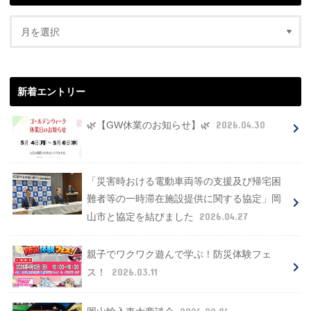
新着エントリー
2026.04.30
🌿【GW休業のお知らせ】🌿
「災害時おける電動車両等の支援及び帰宅困
難者等の一時滞在施設提供に関する協定」岡
2026.04.27
山市と協定を結びました
親子でワクワク遊んで学ぶ！防災体験フェ
2026.03.11
ス！