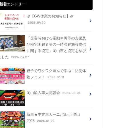
新着エントリー
🌿【GW休業のお知らせ】🌿
2026.04.30
「災害時おける電動車両等の支援及
び帰宅困難者等の一時滞在施設提供
に関する協定」岡山市と協定を結び
2026.04.27
ました
親子でワクワク遊んで学ぶ！防災体
2026.03.11
験フェス！
2026.02.06
岡山輸入車大商談会
新車★中古車カーニバル in 津山
2026.01.29
2026