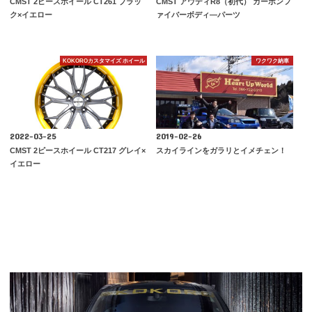
CMST 2ピースホイール CT261 ブラッ
CMST アウディR8（初代） カーボンフ
ク×イエロー
ァイバーボディ―パーツ
KOKOROカスタマイズ ホイール
ワクワク納車
2022-03-25
2019-02-26
CMST 2ピースホイール CT217 グレイ×
スカイラインをガラリとイメチェン！
イエロー