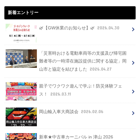
新着エントリー
2026.04.30
🌿【GW休業のお知らせ】🌿
「災害時おける電動車両等の支援及び帰宅困
難者等の一時滞在施設提供に関する協定」岡
2026.04.27
山市と協定を結びました
親子でワクワク遊んで学ぶ！防災体験フェ
2026.03.11
ス！
2026.02.06
岡山輸入車大商談会
新車★中古車カーニバル in 津山 2026