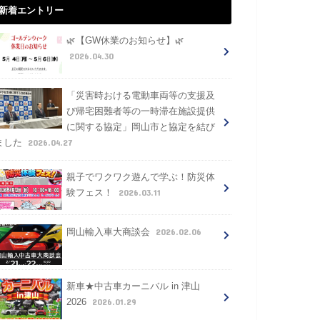
新着エントリー
🌿【GW休業のお知らせ】🌿
2026.04.30
「災害時おける電動車両等の支援及
び帰宅困難者等の一時滞在施設提供
に関する協定」岡山市と協定を結び
2026.04.27
ました
親子でワクワク遊んで学ぶ！防災体
2026.03.11
験フェス！
2026.02.06
岡山輸入車大商談会
新車★中古車カーニバル in 津山
2026.01.29
2026