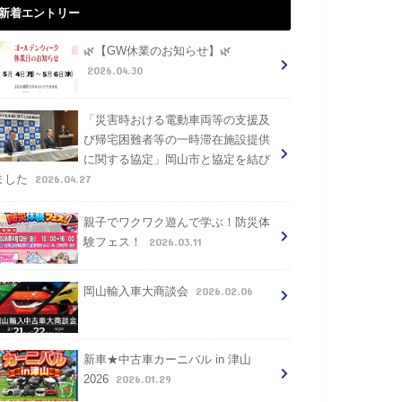
新着エントリー
🌿【GW休業のお知らせ】🌿
2026.04.30
「災害時おける電動車両等の支援及
び帰宅困難者等の一時滞在施設提供
に関する協定」岡山市と協定を結び
2026.04.27
ました
親子でワクワク遊んで学ぶ！防災体
2026.03.11
験フェス！
2026.02.06
岡山輸入車大商談会
新車★中古車カーニバル in 津山
2026.01.29
2026