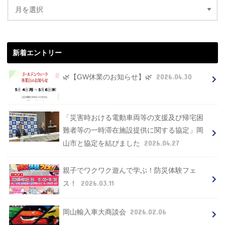
新着エントリー
2026.04.30
🌿【GW休業のお知らせ】🌿
「災害時おける電動車両等の支援及び帰宅困
難者等の一時滞在施設提供に関する協定」岡
2026.04.27
山市と協定を結びました
親子でワクワク遊んで学ぶ！防災体験フェ
2026.03.11
ス！
2026.02.06
岡山輸入車大商談会