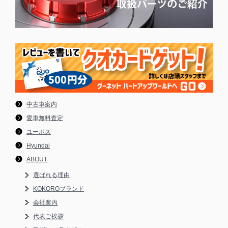
中古車案内
愛車無料査定
ユーポス
Hyundai
ABOUT
選ばれる理由
KOKOROブランド
会社案内
代表ご挨拶