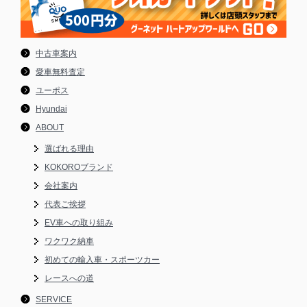
中古車案内
愛車無料査定
ユーポス
Hyundai
ABOUT
選ばれる理由
KOKOROブランド
会社案内
代表ご挨拶
EV車への取り組み
ワクワク納車
初めての輸入車・スポーツカー
レースへの道
SERVICE