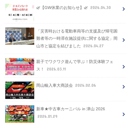
2026.04.30
🌿【GW休業のお知らせ】🌿
「災害時おける電動車両等の支援及び帰宅困
難者等の一時滞在施設提供に関する協定」岡
2026.04.27
山市と協定を結びました
親子でワクワク遊んで学ぶ！防災体験フェ
2026.03.11
ス！
2026.02.06
岡山輸入車大商談会
新車★中古車カーニバル in 津山 2026
2026.01.29