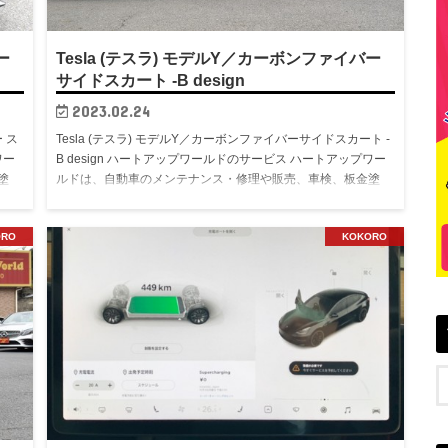
ー
Tesla (テスラ) モデルY／カーボンファイバー
サイドスカート -B design
2023.02.24
 ス
Tesla (テスラ) モデルY／カーボンファイバーサイドスカート -
ワー
B design ハートアップワールドのサービス ハートアップワー
塗
ルドは、自動車のメンテナンス・修理や販売、車検、板金塗
む
装、オイル交換、カスタマイズ・・・・続きを読む
ORO
KOKORO