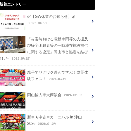
新着エントリー
🌿【GW休業のお知らせ】🌿
2026.04.30
「災害時おける電動車両等の支援及
び帰宅困難者等の一時滞在施設提供
に関する協定」岡山市と協定を結び
2026.04.27
ました
親子でワクワク遊んで学ぶ！防災体
2026.03.11
験フェス！
2026.02.06
岡山輸入車大商談会
新車★中古車カーニバル in 津山
2026.01.29
2026