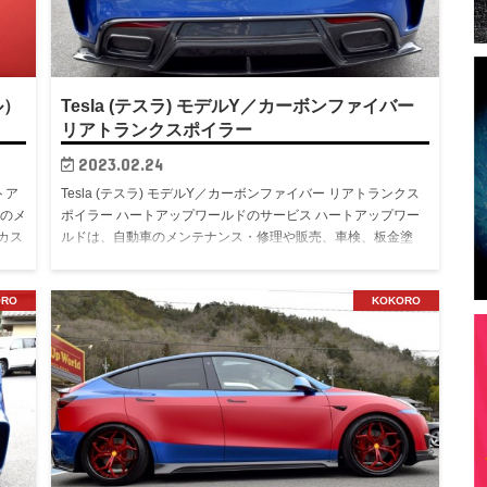
ル）
Tesla (テスラ) モデルY／カーボンファイバー
リアトランクスポイラー
2023.02.24
トア
Tesla (テスラ) モデルY／カーボンファイバー リアトランクス
車のメ
ポイラー ハートアップワールドのサービス ハートアップワー
カス
ルドは、自動車のメンテナンス・修理や販売、車検、板金塗
装、オイル交換、カスタマイズ・チューニン・・・続きを読む
ORO
KOKORO