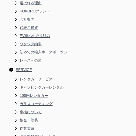
選ばれる理由
KOKOROブランド
会社案内
代表ご挨拶
EV車への取り組み
ワクワク納車
初めての輸入車・スポーツカー
レースへの道
SERVICE
レンタカーサービス
キャンピングカーレンタル
100円レンタカー
ガラスコーティング
車検について
板金・塗装
作業実績