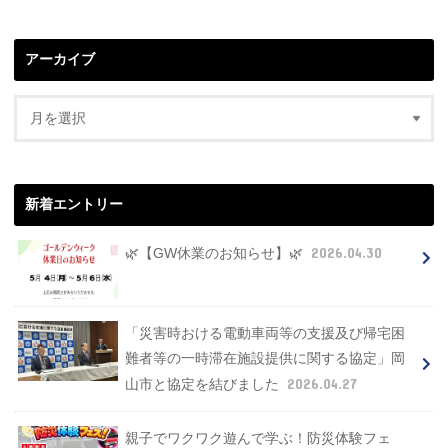
アーカイブ
新着エントリー
2026.04.30
🌿【GW休業のお知らせ】🌿
「災害時おける電動車両等の支援及び帰宅困
難者等の一時滞在施設提供に関する協定」岡
2026.04.27
山市と協定を結びました
親子でワクワク遊んで学ぶ！防災体験フェ