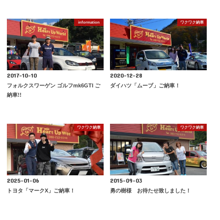
information
ワクワク納車
2017-10-10
2020-12-28
フォルクスワーゲン ゴルフmk6GTI ご
ダイハツ「ムーブ」ご納車！
納車!!
ワクワク納車
ワクワク納車
2025-01-06
2015-09-03
トヨタ「マークX」ご納車！
勇の樹様 お待たせ致しました！