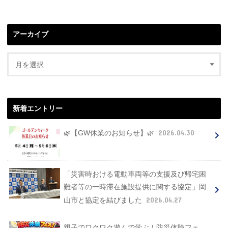
アーカイブ
新着エントリー
2026.04.30
🌿【GW休業のお知らせ】🌿
「災害時おける電動車両等の支援及び帰宅困
難者等の一時滞在施設提供に関する協定」岡
2026.04.27
山市と協定を結びました
親子でワクワク遊んで学ぶ！防災体験フェ