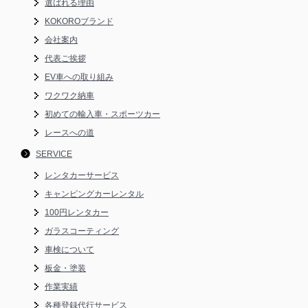
選ばれる理由
KOKOROブランド
会社案内
代表ご挨拶
EV車への取り組み
ワクワク納車
初めての輸入車・スポーツカー
レースへの道
SERVICE
レンタカーサービス
キャンピングカーレンタル
100円レンタカー
ガラスコーティング
車検について
板金・塗装
作業実績
各種登録代行サービス