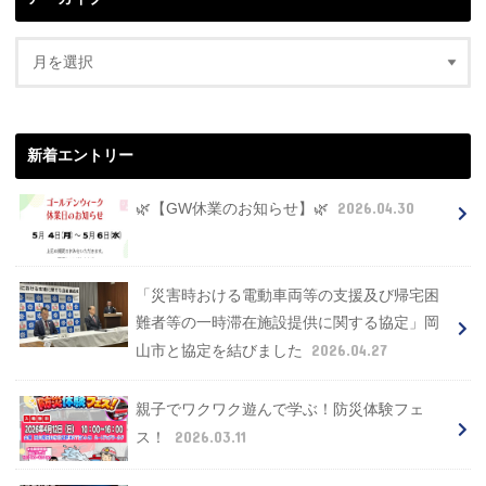
新着エントリー
2026.04.30
🌿【GW休業のお知らせ】🌿
「災害時おける電動車両等の支援及び帰宅困
難者等の一時滞在施設提供に関する協定」岡
2026.04.27
山市と協定を結びました
親子でワクワク遊んで学ぶ！防災体験フェ
2026.03.11
ス！