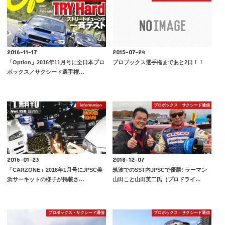
2016-11-17
2015-07-24
「Option」2016年11月号に全日本プロ
プロブックス選手権まであと2日！！
ボックス／サクシード選手権…
information
プロボックス・サクシード通信
2016-01-23
2018-12-07
「CARZONE」2016年1月号にJPSC美
筑波でのSST内JPSCで優勝! ラーマン
浜サーキットの様子が掲載さ…
山田こと山田英二氏（プロドライ…
プロボックス・サクシード通信
プロボックス・サクシード通信