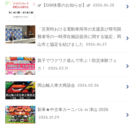
2026.04.30
🌿【GW休業のお知らせ】🌿
「災害時おける電動車両等の支援及び帰宅困
難者等の一時滞在施設提供に関する協定」岡
2026.04.27
山市と協定を結びました
親子でワクワク遊んで学ぶ！防災体験フェ
2026.03.11
ス！
2026.02.06
岡山輸入車大商談会
新車★中古車カーニバル in 津山 2026
2026.01.29