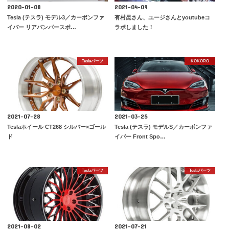
2020-01-08
2021-04-09
Tesla (テスラ) モデル3／カーボンファ
有村昆さん、ユージさんとyoutubeコ
イバー リアバンパースポ…
ラボしました！
Teslaパーツ
KOKORO
2021-07-28
2021-03-25
Teslaホイール CT268 シルバー×ゴール
Tesla (テスラ) モデルS／カーボンファ
ド
イバー Front Spo…
Teslaパーツ
Teslaパーツ
2021-08-02
2021-07-21