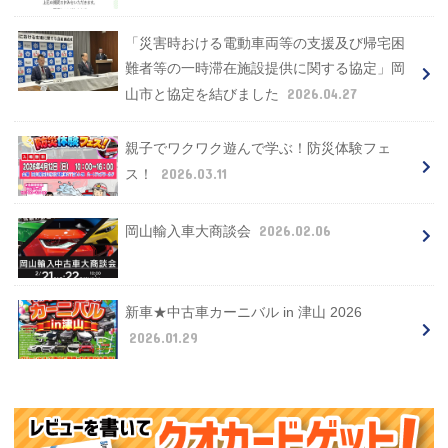
「災害時おける電動車両等の支援及び帰宅困
難者等の一時滞在施設提供に関する協定」岡
2026.04.27
山市と協定を結びました
親子でワクワク遊んで学ぶ！防災体験フェ
2026.03.11
ス！
2026.02.06
岡山輸入車大商談会
新車★中古車カーニバル in 津山 2026
2026.01.29