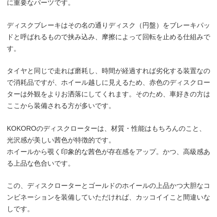
に重要なパーツです。
ディスクブレーキはその名の通りディスク（円盤）をブレーキパッ
ドと呼ばれるもので挟み込み、摩擦によって回転を止める仕組みで
す。
タイヤと同じで走れば磨耗し、時間が経過すれば劣化する装置なの
で消耗品ですが、ホイール越しに見えるため、赤色のディスクロー
ターは外観をよりお洒落にしてくれます。そのため、車好きの方は
ここから装備される方が多いです。
KOKOROのディスクローターは、材質・性能はもちろんのこと、
光沢感が美しい茜色が特徴的です。
ホイールから覗く印象的な茜色が存在感をアップ。かつ、高級感あ
る上品な色合いです。
この、ディスクローターとゴールドのホイールの上品かつ大胆なコ
ンビネーションを装備していただければ、カッコイイこと間違いな
しです。