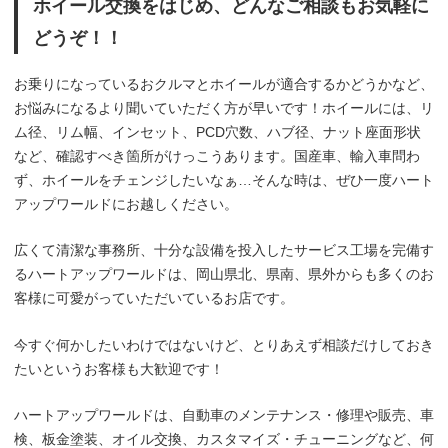
ホイール交換をはじめ、どんなご相談もお気軽に
どうぞ！！
お乗りになっているおクルマとホイールが適合するかどうかなど、
お悩みになるより聞いていただく方が早いです！ホイールには、リ
ム径、リム幅、インセット、PCD穴数、ハブ径、ナット座面形状
など、確認すべき箇所がけっこうあります。国産車、輸入車問わ
ず、ホイールをチェンジしたいなぁ…そんな時は、ぜひ一度ハート
アップワールドにお越しください。
広くて清潔な事務所、十分な設備を投入したサービス工場を完備す
るハートアップワールドは、岡山県北、県南、県外からも多くのお
客様に可愛がっていただいているお店です。
今すぐ何かしたいわけではないけど、とりあえず相談だけしておき
たいというお客様も大歓迎です！
ハートアップワールドは、自動車のメンテナンス・修理や販売、車
検、板金塗装、オイル交換、カスタマイズ・チューニングなど、何