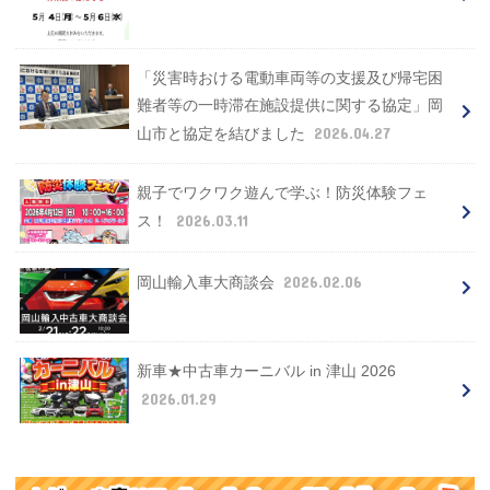
「災害時おける電動車両等の支援及び帰宅困
難者等の一時滞在施設提供に関する協定」岡
2026.04.27
山市と協定を結びました
親子でワクワク遊んで学ぶ！防災体験フェ
2026.03.11
ス！
2026.02.06
岡山輸入車大商談会
新車★中古車カーニバル in 津山 2026
2026.01.29