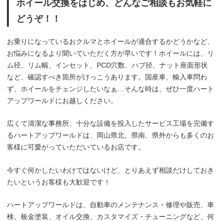
ホイール交換をはじめ、どんなご相談もお気軽に
どうぞ！！
お乗りになっているおクルマとホイールが適合するかどうかなど、
お悩みになるより聞いていただく方が早いです！ホイールには、リ
ム径、リム幅、インセット、PCD穴数、ハブ径、ナット座面形状
など、確認すべき箇所がけっこうあります。国産車、輸入車問わ
ず、ホイールをチェンジしたいなぁ…そんな時は、ぜひ一度ハート
アップワールドにお越しください。
広くて清潔な事務所、十分な設備を投入したサービス工場を完備す
るハートアップワールドは、岡山県北、県南、県外からも多くのお
客様に可愛がっていただいているお店です。
今すぐ何かしたいわけではないけど、とりあえず相談だけしておき
たいというお客様も大歓迎です！
ハートアップワールドは、自動車のメンテナンス・修理や販売、車
検、板金塗装、オイル交換、カスタマイズ・チューニングなど、何