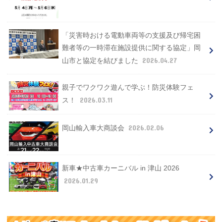
「災害時おける電動車両等の支援及び帰宅困
難者等の一時滞在施設提供に関する協定」岡
2026.04.27
山市と協定を結びました
親子でワクワク遊んで学ぶ！防災体験フェ
2026.03.11
ス！
2026.02.06
岡山輸入車大商談会
新車★中古車カーニバル in 津山 2026
2026.01.29