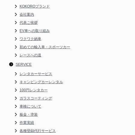
KOKOROブランド
会社案内
代表ご挨拶
EV車への取り組み
ワクワク納車
初めての輸入車・スポーツカー
レースへの道
SERVICE
レンタカーサービス
キャンピングカーレンタル
100円レンタカー
ガラスコーティング
車検について
板金・塗装
作業実績
各種登録代行サービス