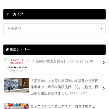
アーカイブ
新着エントリー
2026.04.30
🌿【GW休業のお知らせ】🌿
「災害時おける電動車両等の支援及び帰宅困
難者等の一時滞在施設提供に関する協定」岡
2026.04.27
山市と協定を結びました
親子でワクワク遊んで学ぶ！防災体験フェ